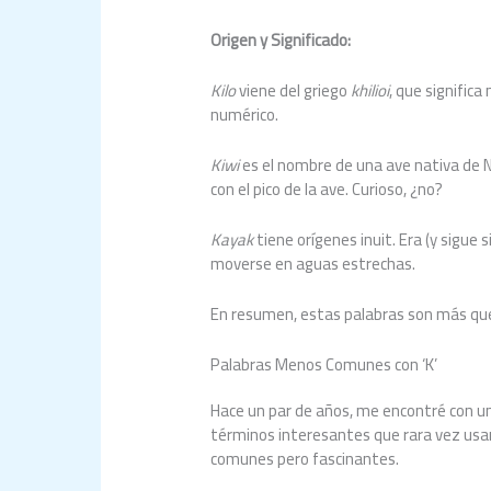
Origen y Significado:
Kilo
viene del griego
khilioi
, que significa
numérico.
Kiwi
es el nombre de una ave nativa de 
con el pico de la ave. Curioso, ¿no?
Kayak
tiene orígenes inuit. Era (y sigue 
moverse en aguas estrechas.
En resumen, estas palabras son más que s
Palabras Menos Comunes con ‘K’
Hace un par de años, me encontré con un
términos interesantes que rara vez usa
comunes pero fascinantes.