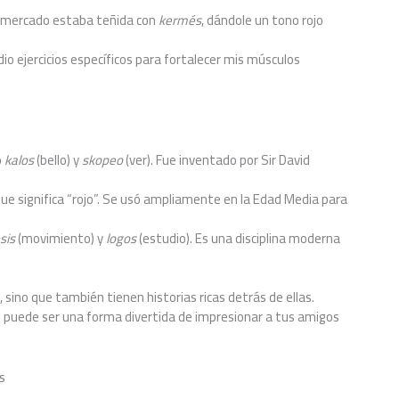
l mercado estaba teñida con
kermés
, dándole un tono rojo
io ejercicios específicos para fortalecer mis músculos
o
kalos
(bello) y
skopeo
(ver). Fue inventado por Sir David
que significa “rojo”. Se usó ampliamente en la Edad Media para
sis
(movimiento) y
logos
(estudio). Es una disciplina moderna
 sino que también tienen historias ricas detrás de ellas.
o puede ser una forma divertida de impresionar a tus amigos
s