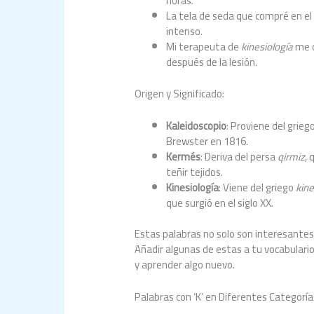
horas.
La tela de seda que compré en e
intenso.
Mi terapeuta de
kinesiología
me d
después de la lesión.
Origen y Significado:
Kaleidoscopio
: Proviene del grieg
Brewster en 1816.
Kermés
: Deriva del persa
qirmiz
, 
teñir tejidos.
Kinesiología
: Viene del griego
kine
que surgió en el siglo XX.
Estas palabras no solo son interesantes,
Añadir algunas de estas a tu vocabulari
y aprender algo nuevo.
Palabras con ‘K’ en Diferentes Categoría