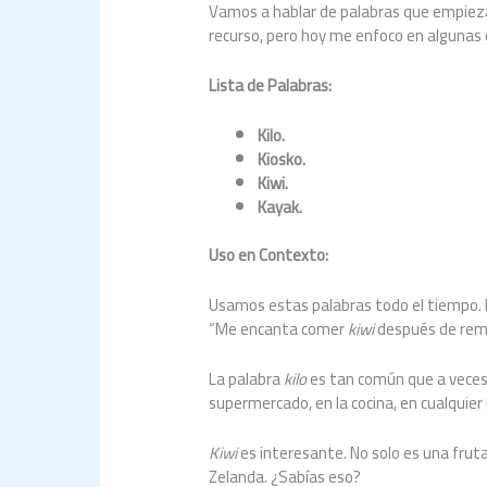
Vamos a hablar de palabras que empiezan
recurso, pero hoy me enfoco en algunas
Lista de Palabras:
Kilo.
Kiosko.
Kiwi.
Kayak.
Uso en Contexto:
Usamos estas palabras todo el tiempo.
“Me encanta comer
kiwi
después de rem
La palabra
kilo
es tan común que a veces
supermercado, en la cocina, en cualquier
Kiwi
es interesante. No solo es una frut
Zelanda. ¿Sabías eso?