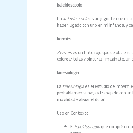
kaleidoscopio
Un
kaleidoscopio
es un juguete que crea
haber jugado con uno en mi infancia, y c
kermés
Kermés
es un tinte rojo que se obtiene 
colorear telas y pinturas. Imagínate, un 
kinesiología
La
kinesiología
es el estudio del movimie
probablemente hayas trabajado con un k
movilidad y aliviar el dolor.
Uso en Contexto:
El
kaleidoscopio
que compré en la