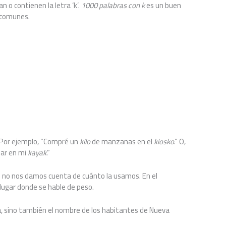
 o contienen la letra ‘k’.
1000 palabras con k
es un buen
 comunes.
 Por ejemplo, “Compré un
kilo
de manzanas en el
kiosko
.” O,
ar en mi
kayak
.”
 no nos damos cuenta de cuánto la usamos. En el
 lugar donde se hable de peso.
a, sino también el nombre de los habitantes de Nueva