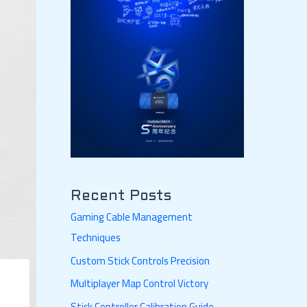
Recent Posts
Gaming Cable Management
Techniques
Custom Stick Controls Precision
Multiplayer Map Control Victory
Stick Controller Calibration Guide