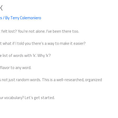
K
cs
/ By
Terry Colemoniero
felt lost? You’re not alone. I’ve been there too.
t what if I told you there’s a way to make it easier?
 list of words with ‘k’. Why ‘k’?
 flavor to any word.
It’s not just random words. This is a well-researched, organized
our vocabulary? Let’s get started.